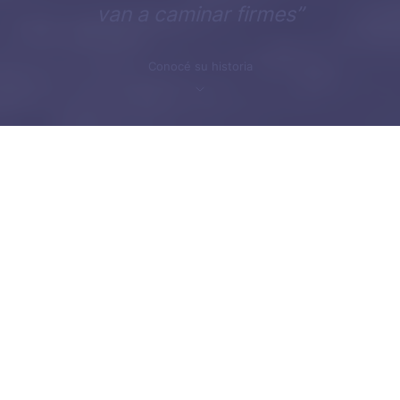
van a caminar firmes”
Conocé su historia
Inicio
nietas-y-nietos
Historia familiar