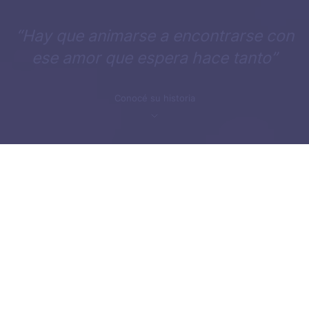
“Hay que animarse a encontrarse con
ese amor que espera hace tanto”
Conocé su historia
Inicio
nietas-y-nietos
Historia familiar