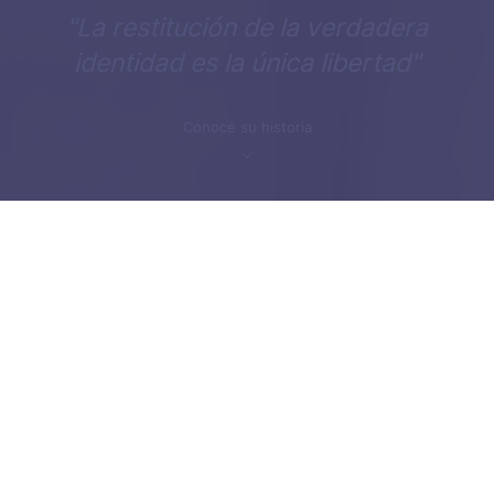
"La restitución de la verdadera
identidad es la única libertad"
Conocé su historia
Inicio
nietas-y-nietos
Historia familiar